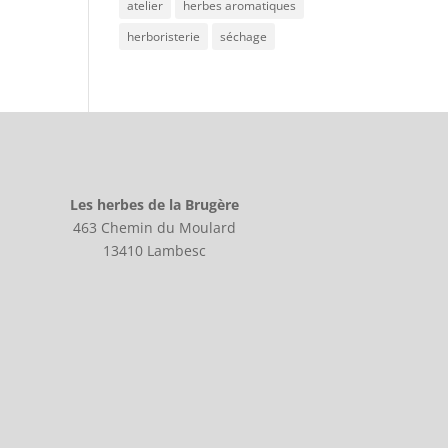
atelier
herbes aromatiques
herboristerie
séchage
Les herbes de la Brugère
463 Chemin du Moulard
13410 Lambesc